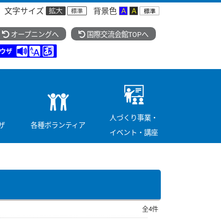
文字サイズ
背景色
オープニングへ
国際交流会館TOPへ
ウザ
人づくり事業・
ザ
各種ボランティア
イベント・講座
全4件