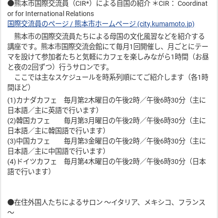
●熊本市国際交流員（CIR*）による自国の紹介 ＊CIR： Coordinat
or for International Relations
国際交流員のページ / 熊本市ホームページ (city.kumamoto.jp)
熊本市の国際交流員たちによる母国の文化風習などを紹介する
講座です。熊本市国際交流会館にて毎月1回開催し、月ごとにテー
マを設けて参加者たちと気軽にカフェを楽しみながら1時間（お昼
と夜の2回ずつ）行うサロンです。
ここでは主なスケジュールを時系列順にてご紹介します（各1時
間ほど）
(1)カナダカフェ 毎月第2木曜日の午後2時／午後6時30分（主に
日本語／主に英語で行います）
(2)韓国カフェ 毎月第3月曜日の午後2時／午後6時30分（主に
日本語／主に韓国語で行います）
(3)中国カフェ 毎月第3金曜日の午後2時／午後6時30分（主に
日本語／主に中国語で行います）
(4)ドイツカフェ 毎月第4木曜日の午後2時／午後6時30分（日本
語で行います）
●在住外国人たちによるサロン ～イタリア、メキシコ、フランス
～