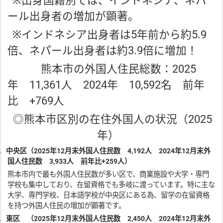
※出身国籍別では、インドネシア、ネパ
ール出身者の増加が顕著。
※インドネシア出身者は5年前から約5.9
倍、ネパール出身者は約3.9倍に増加！
熊本市の外国人住民総数：2025
年 11,361人 2024年 10,592名 前年
比 +769人
◎熊本市区別の在住外国人の状況（2025
年）
1.
中央区（
202
5
年
12
月末外国人
住民
数
4
,
192
人
202
4
年
12
月末外
国人
住民
数
3
,
933
人 前年比
+
259
人）
熊本市内で最も外国人住民数が多い区で、商業施設や大学・専門
学校も集中しており、在留資格でも多岐に渡っています。特に主な
大学、専門学校、日本語学校が中央区にある為、留学の在留資格
を持つ外国人住民の増加が顕著です。
2.
東区 （
202
5
年
12
月末外国人
住民
数
2
,
450
人
202
4
年
12
月末外