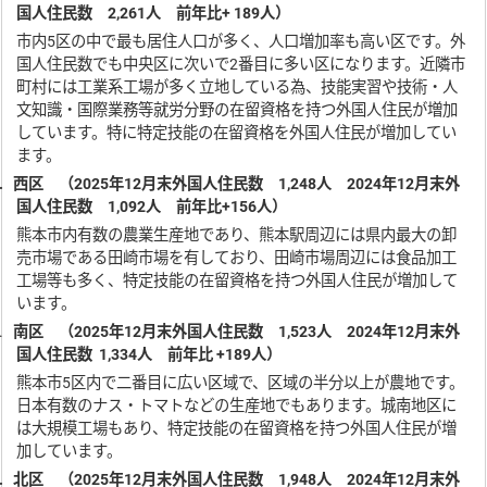
国人
住民
数
2,261
人 前年比
+
189
人）
市内5区の中で最も居住人口が多く、人口増加率も高い区です。外
国人住民数でも中央区に次いで2番目に多い区になります。近隣市
町村には工業系工場が多く立地している為、技能実習や技術・人
文知識・国際業務等就労分野の在留資格を持つ外国人住民が増加
しています。特に特定技能の在留資格を外国人住民が増加してい
ます。
3.
西区 （
202
5
年
12
月末外国人
住民
数
1,248
人
202
4
年
12
月末外
国人
住民
数
1,092
人 前年比
+
156
人）
熊本市内有数の農業生産地であり、熊本駅周辺には県内最大の卸
売市場である田崎市場を有しており、田崎市場周辺には食品加工
工場等も多く、特定技能の在留資格を持つ外国人住民が増加して
います。
4.
南区 （
202
5
年
12
月末外国人
住民
数
1,
523
人
202
4
年
12
月末外
国人
住民
数
1,334
人 前年比
+1
89
人
）
熊本市5区内で二番目に広い区域で、区域の半分以上が農地です。
日本有数のナス・トマトなどの生産地でもあります。城南地区に
は大規模工場もあり、特定技能の在留資格を持つ外国人住民が増
加しています。
5.
北区 （
202
5
年
12
月末外国人
住民
数
1,
948
人
202
4
年
12
月
末外