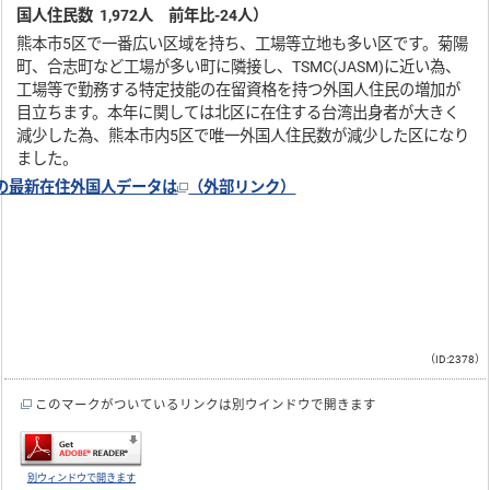
国人
住民
数
1,
972
人 前年比
-24
人）
熊本市5区で一番広い区域を持ち、工場等立地も多い区です。菊陽
町、合志町など工場が多い町に隣接し、TSMC(JASM)に近い為、
工場等で勤務する特定技能の在留資格を持つ外国人住民の増加が
目立ちます。本年に関しては北区に在住する台湾出身者が大きく
減少した為、熊本市内5区で唯一外国人住民数が減少した区になり
ました。
の最新在住外国人データは
（外部リンク）
（ID:2378）
このマークがついているリンクは別ウインドウで開きます
別ウィンドウで開きます