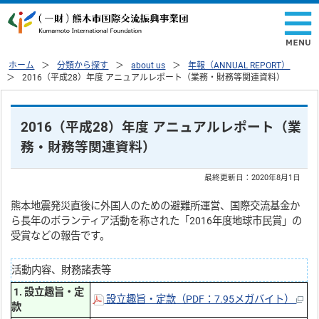
ホーム
分類から探す
about us
年報（ANNUAL REPORT）
2016（平成28）年度 アニュアルレポート（業務・財務等関連資料）
2016（平成28）年度 アニュアルレポート（業
務・財務等関連資料）
最終更新日：
2020年8月1日
熊本地震発災直後に外国人のための避難所運営、国際交流基金か
ら長年のボランティア活動を称された「2016年度地球市民賞」の
受賞などの報告です。
活動内容、財務諸表等
1. 設立趣旨・定
設立趣旨・定款（PDF：7.95メガバイト）
款