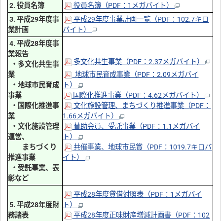
2. 役員名簿
役員名簿（PDF：1メガバイト）
3. 平成29年度事
平成29年度事業計画一覧（PDF：102.7キロ
業計画
バイト）
4. 平成28年度事
業報告
多文化共生事業（PDF：2.37メガバイト）
・多文化共生事
業
地球市民育成事業（PDF：2.09メガバイ
・地球市民育成
ト）
事業
国際化推進事業（PDF：4.62メガバイト）
・国際化推進事
文化施設管理、まちづくり推進事業（PDF：
業
1.66メガバイト）
・文化施設管理
賛助会員、受託事業（PDF：1.1メガバイ
運営、
ト）
まちづくり
共催事業、地球市民賞（PDF：1019.7キロバ
推進事業
イト）
・受託事業、表
彰など
平成28年度貸借対照表（PDF：1メガバイ
5. 平成28年度財
ト）
務諸表
平成28年度正味財産増減計画書（PDF：102