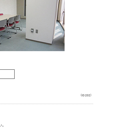
（ID:202）
い。