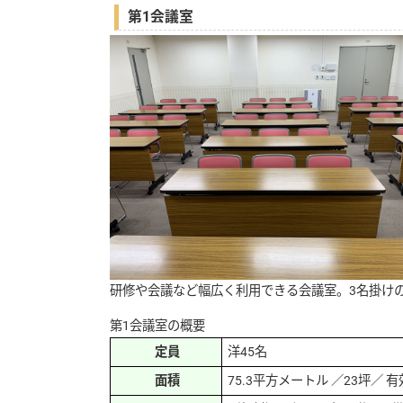
第1会議室
研修や会議など幅広く利用できる会議室。3名掛け
第1会議室の概要
定員
洋45名
面積
75.3平方メートル ／23坪／ 有効