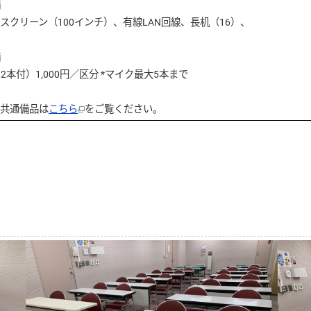
備
クリーン（100インチ）、有線LAN回線、長机（16）、
備
付）1,000円／区分 *マイク最大5本まで
通備品は
こちら
をご覧ください。