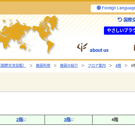
Foreign Languag
国際
やさしいブラ
about us
（国際交流会館）
施設利用
施設の紹介
フロア案内
4階
4
2階
3階
4階