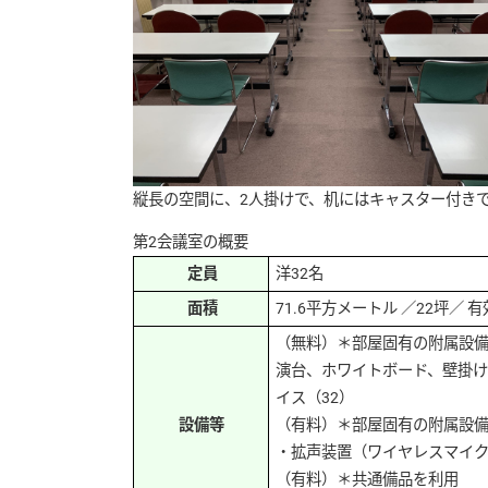
縦長の空間に、2人掛けで、机にはキャスター付き
第2会議室の概要
定員
洋32名
面積
71.6平方メートル ／22坪／ 有効
（無料）＊部屋固有の附属設
演台、ホワイトボード、壁掛けス
イス（32）
設備等
（有料）＊部屋固有の附属設
・拡声装置（ワイヤレスマイク2
（有料）＊共通備品を利用