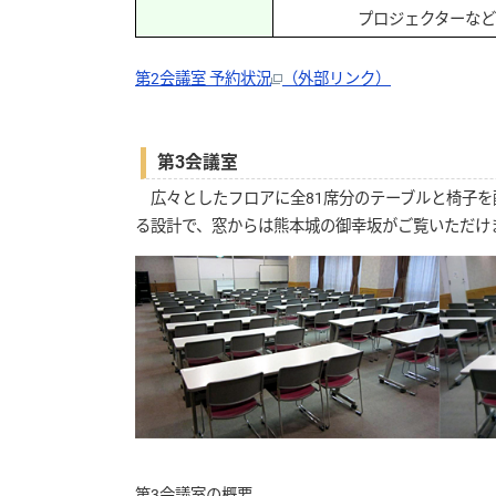
プロジェクターなど共
第2会議室 予約状況
（外部リンク）
第3会議室
広々としたフロアに全81席分のテーブルと椅子を
る設計で、窓からは熊本城の御幸坂がご覧いただけ
第3会議室の概要