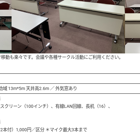
で移動も楽々です。会議や各種サークル活動にご利用ください。
域 13m*5m 天井高2.6m ／ 外気窓あり
備
クリーン（100インチ）、有線LAN回線、長机（16）、
備
本付）1,000円／区分 ＊マイク最大3本まで