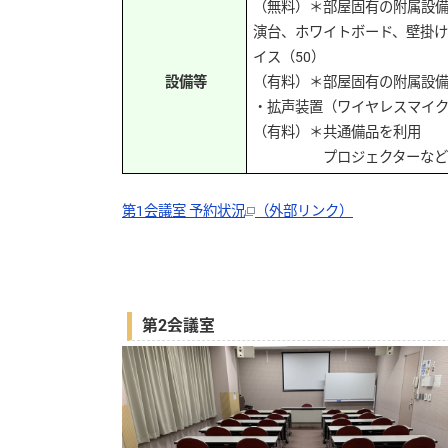
（無料）＊部屋固有の附属設
演台、ホワイトボード、壁掛けス
イス（50）
設備等
（有料）＊部屋固有の附属設
・拡声装置（ワイヤレスマイク2本
（有料）＊共通備品を利用
プロジェクターなど共
第1会議室 予約状況
（外部リンク）
第2会議室