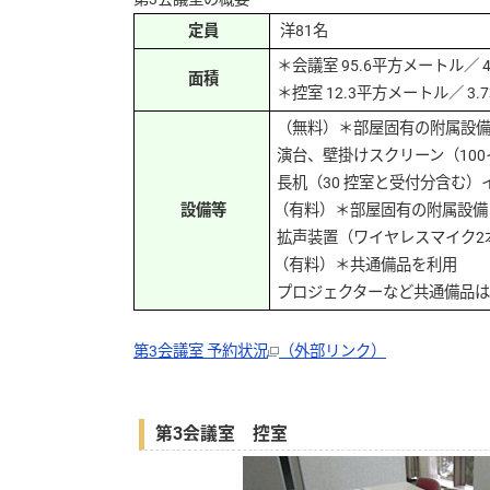
定員
洋81名
＊会議室 95.6平方メートル／ 40
面積
＊控室 12.3平方メートル／ 3.7
（無料）＊部屋固有の附属設
演台、壁掛けスクリーン（100
長机（30 控室と受付分含む）
設備等
（有料）＊部屋固有の附属設備
拡声装置（ワイヤレスマイク2本
（有料）＊共通備品を利用
プロジェクターなど共通備品は
第3会議室 予約状況
（外部リンク）
第3会議室 控室