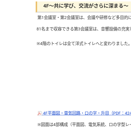
4F～共に学び、交流がさらに深まる～
第1会議室・第2会議室は、会議や研修など多目的
81名まで収容できる第3会議室は、音響設備の充実
※4階のトイレは全て洋式トイレへと変わりました
4F平面図・電気回路・ロの字・升目（PDF：42
※図面は4部構成（平面図、電気系統、ロの字型レ