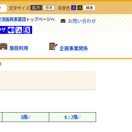
e
文字サイズ
背景色
交流振興事業団トップページへ
お問い合わせ
ウザ
施設利用
企画事業関係
階
5階
6・7階