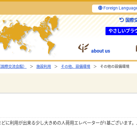
Foreign Languag
国際
やさしいブラ
about us
（国際交流会館）
施設利用
その他、設備環境
その他の設備環境
どに利用が出来る少し大きめの人荷用エレベーターが1基ございます。