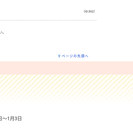
（ID:302）
い。
ページの先頭へ
）
日～1月3日