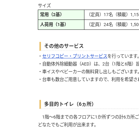
サイズ
常用（2基）
（定員）17名（積載）1,15
人荷用（1基）
（定員）24名（積載）1,50
その他のサービス
・
セリフコピー・プリントサービス
を行っています
・自動体外除細動器（AED）は、2台（1階と6階）
・車イスやベビーカーの無料貸し出しもございます
・台車も数台ご用意していますので、利用を希望さ
多目的トイレ（6ヵ所）
1階～6階までの各フロアに1か所ずつの計6カ所
どなたでもご利用が出来ます。