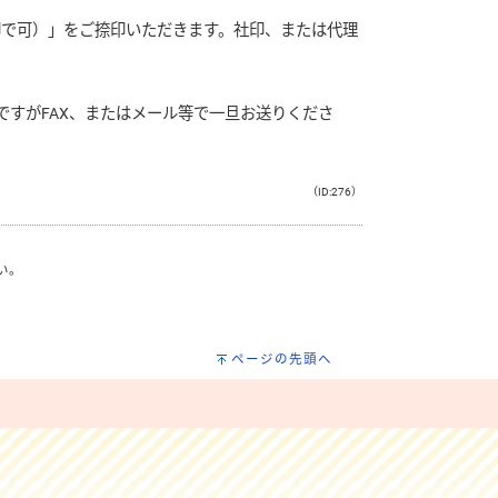
印で可）」をご捺印いただきます。社印、または代理
すがFAX、またはメール等で一旦お送りくださ
（ID:276）
い。
ページの先頭へ