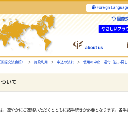
Foreign Languag
国際
やさしいブラ
about us
（国際交流会館）
施設利用
申込の流れ
使用の中止・還付（払い戻し
について
、速やかにご連絡いただくとともに諸手続きが必要となります。各手