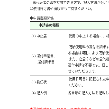
※代表者の印を持参できる方で、記入方法が分から
ば使用許可書や領収書もご持参ください。
◆申請書類関係
申請書の種類
(1) 中止届
使用の中止する場合に、
既納使用料の還付を請求す
る場合は規則により既納使
(2) 還付申請書、
また、官公庁などの公的
還付請求書
還付申請は不要です。但し
せていただきます。
使用許可書に記載された申
(3) 委任状
ください。
(4) 記入例
各書類の記入方法を記載し