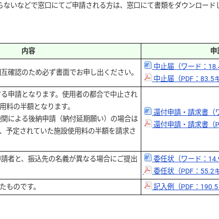
ないなどで窓口にてご申請される方は、窓口にて書類をダウンロード
内容
申
中止届（ワード：18
相互確認のため必ず書面でお申し出ください。
中止届（PDF：83.
る申請となります。使用者の都合で中止され
用料の半額となります。
還付申請・請求書（ワ
機関による後納申請（納付延期願い）の場合は
還付申請・請求書（PD
、予定されていた施設使用料の半額を請求さ
請者と、振込先の名義が異なる場合にご提出
委任状（ワード：14
委任状（PDF：55.
たものです。
記入例（PDF：190