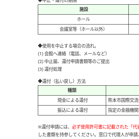
◆中止・還付の期限
施設
ホール
会議室等（ホール以外）
◆使用を中止する場合の流れ。
(1) 会館へ連絡（電話、メールなど）
(2) 中止届、還付申請書類等のご提出
(3) 還付処理
◆還付（払い戻し）方法
種類
現金による還付
熊本市国際交流
振込による還付
指定の金融機関
※還付申請には、
必ず使用許可書に記載された「代
した書類を持参してください。窓口で代理人が申請