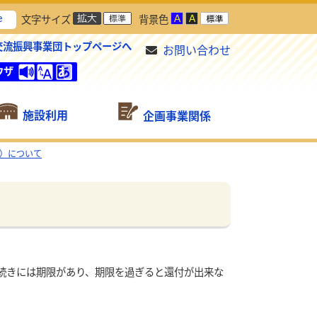
e
文字サイズ
背景色
交流振興事業団トップページへ
お問い合わせ
ウザ
施設利用
企画事業関係
）について
続きには期限があり、期限を過ぎると還付が出来な